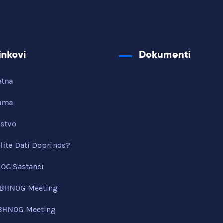
inkovi
Dokumenti
etna
ama
nstvo
lite Dati Doprinos?
OG Sastanci
 BHNOG Meeting
 BHNOG Meeting