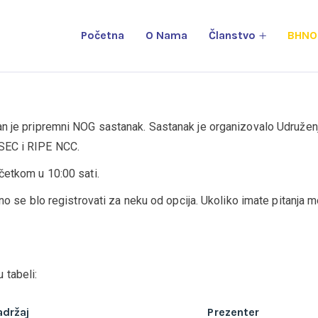
Početna
O Nama
Članstvo
BHNO
an je pripremni NOG sastanak. Sastanak je organizovalo Udružen
CSEC i RIPE NCC.
četkom u 10:00 sati.
bno se blo registrovati za neku od opcija. Ukoliko imate pitanja
tabeli:
adržaj
Prezenter