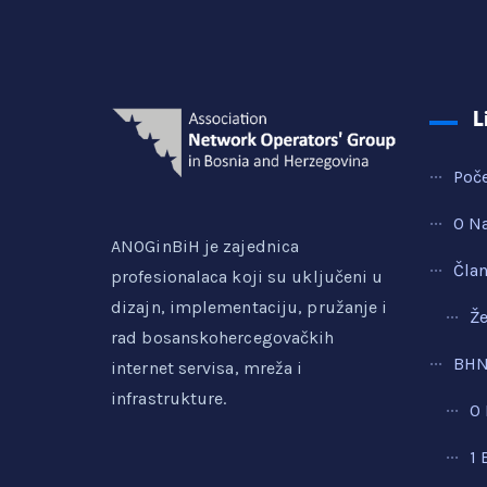
L
Poč
O N
ANOGinBiH je zajednica
Čla
profesionalaca koji su uključeni u
dizajn, implementaciju, pružanje i
Že
rad bosanskohercegovačkih
BHN
internet servisa, mreža i
infrastrukture.
0
1