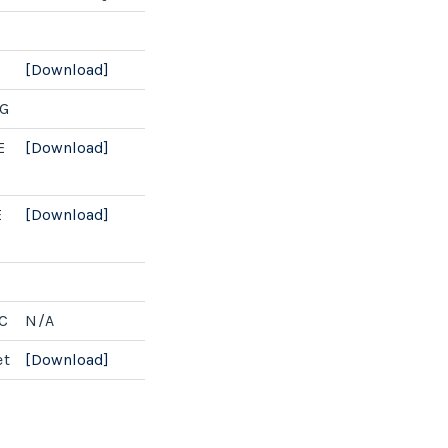
[Download]
OG
E
[Download]
E
[Download]
EC
N/A
et
[Download]