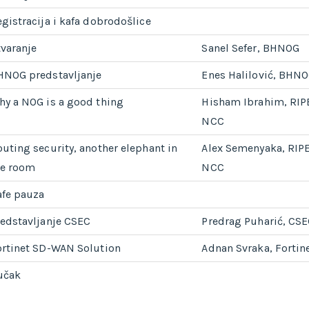
gistracija i kafa dobrodošlice
varanje
Sanel Sefer, BHNOG
HNOG predstavljanje
Enes Halilović, BHN
hy a NOG is a good thing
Hisham Ibrahim, RIP
NCC
uting security, another elephant in
Alex Semenyaka, RIP
he room
NCC
afe pauza
edstavljanje CSEC
Predrag Puharić, CS
ortinet SD-WAN Solution
Adnan Svraka, Fortin
učak