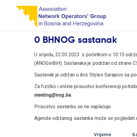
0 BHNOG sastanak
U srijedu, 22.03.2023. s početkom u 10:15 održ
(ANOGinBiH). Sastanaka je podržan od strane 
Sastanak je održan u ibis Styles Sarajevo sa po
Za fizičko i online prisustvo konferenciji potre
meeting@nog.ba
.
Prisustvo sastanku se ne naplaćuje.
Agende održanog sastanka može se pogledati u 
Vrijeme
S