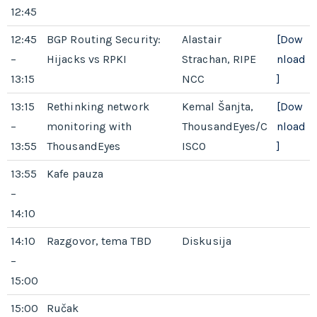
12:45
12:45
BGP Routing Security:
Alastair
[Dow
–
Hijacks vs RPKI
Strachan, RIPE
nload
13:15
NCC
]
13:15
Rethinking network
Kemal Šanjta,
[Dow
–
monitoring with
ThousandEyes/C
nload
13:55
ThousandEyes
ISCO
]
13:55
Kafe pauza
–
14:10
14:10
Razgovor, tema TBD
Diskusija
–
15:00
15:00
Ručak