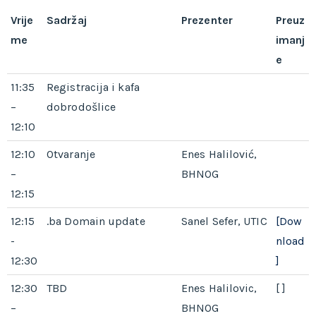
Vrije
Sadržaj
Prezenter
Preuz
me
imanj
e
11:35
Registracija i kafa
–
dobrodošlice
12:10
12:10
Otvaranje
Enes Halilović,
–
BHNOG
12:15
12:15
.ba Domain update
Sanel Sefer, UTIC
[Dow
-
nload
12:30
]
12:30
TBD
Enes Halilovic,
[ ]
–
BHNOG